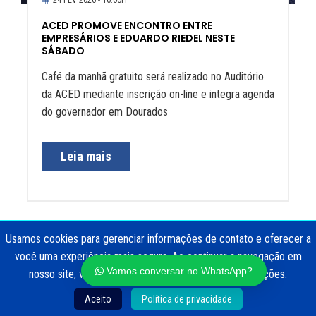
ACED PROMOVE ENCONTRO ENTRE
EMPRESÁRIOS E EDUARDO RIEDEL NESTE
SÁBADO
Café da manhã gratuito será realizado no Auditório
da ACED mediante inscrição on-line e integra agenda
do governador em Dourados
Leia mais
Usamos cookies para gerenciar informações de contato e oferecer a
você uma experiência mais segura. Ao continuar a navegação em
Vamos conversar no WhatsApp?
nosso site, você concorda com o uso destas informações.
Aceito
Política de privacidade