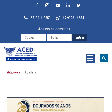
67 3416-8653
67 99231-6654
Acesso as consultas